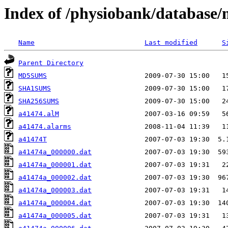
Index of /physiobank/database
Name
Last modified
S
Parent Directory
MD5SUMS
SHA1SUMS
SHA256SUMS
a41474.alM
a41474.alarms
a41474T
a41474a_000000.dat
a41474a_000001.dat
a41474a_000002.dat
a41474a_000003.dat
a41474a_000004.dat
a41474a_000005.dat