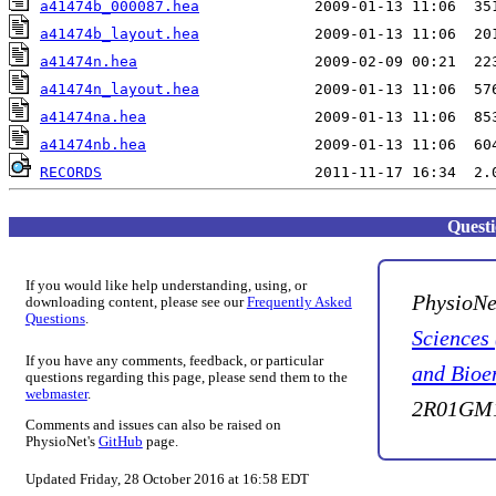
a41474b_000087.hea
a41474b_layout.hea
a41474n.hea
a41474n_layout.hea
a41474na.hea
a41474nb.hea
RECORDS
Quest
If you would like help understanding, using, or
PhysioNe
downloading content, please see our
Frequently Asked
Questions
.
Sciences
If you have any comments, feedback, or particular
and Bioe
questions regarding this page, please send them to the
webmaster
.
2R01GM1
Comments and issues can also be raised on
PhysioNet's
GitHub
page.
Updated Friday, 28 October 2016 at 16:58 EDT