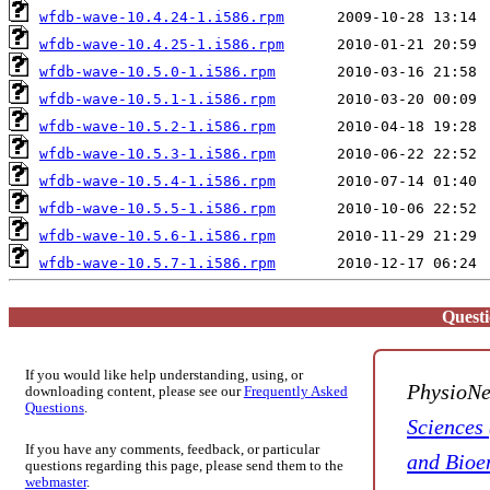
wfdb-wave-10.4.24-1.i586.rpm
wfdb-wave-10.4.25-1.i586.rpm
wfdb-wave-10.5.0-1.i586.rpm
wfdb-wave-10.5.1-1.i586.rpm
wfdb-wave-10.5.2-1.i586.rpm
wfdb-wave-10.5.3-1.i586.rpm
wfdb-wave-10.5.4-1.i586.rpm
wfdb-wave-10.5.5-1.i586.rpm
wfdb-wave-10.5.6-1.i586.rpm
wfdb-wave-10.5.7-1.i586.rpm
Quest
If you would like help understanding, using, or
PhysioNe
downloading content, please see our
Frequently Asked
Questions
.
Sciences
If you have any comments, feedback, or particular
and Bioe
questions regarding this page, please send them to the
webmaster
.