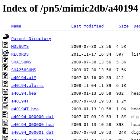
Index of /pn5/mimic2db/a40194
Name
Last modified
Size
De
Parent Directory
MD5SUMS
RECORDS
SHA1SUMS
SHA256SUMS
a40194.alM
a40194.alarms
a40194.hea
a40194T
a40194T.hea
a40194_000000.dat
a40194_000000.hea
a40194_000001.dat