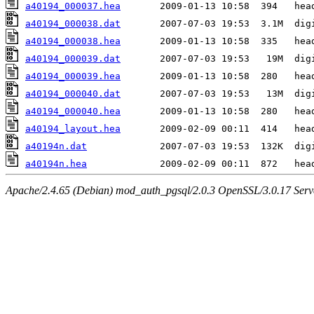
a40194_000037.hea
a40194_000038.dat
a40194_000038.hea
a40194_000039.dat
a40194_000039.hea
a40194_000040.dat
a40194_000040.hea
a40194_layout.hea
a40194n.dat
a40194n.hea
Apache/2.4.65 (Debian) mod_auth_pgsql/2.0.3 OpenSSL/3.0.17 Serv