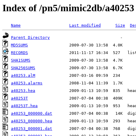
Index of /pn5/mimic2db/a40253
Name
Last modified
Size
De
Parent Directory
MD5SUMS
RECORDS
SHA1SUMS
SHA256SUMS
a40253.alM
a40253.alarms
a40253.hea
a40253T
a40253T.hea
a40253_000000.dat
a40253_000000.hea
a40253_000001.dat