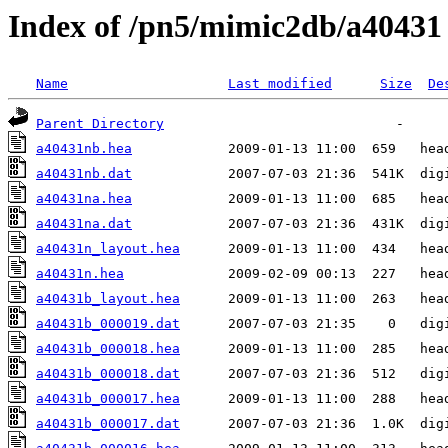
Index of /pn5/mimic2db/a40431
Name
Last modified
Size
De
Parent Directory
a40431nb.hea
a40431nb.dat
a40431na.hea
a40431na.dat
a40431n_layout.hea
a40431n.hea
a40431b_layout.hea
a40431b_000019.dat
a40431b_000018.hea
a40431b_000018.dat
a40431b_000017.hea
a40431b_000017.dat