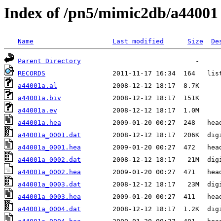
Index of /pn5/mimic2db/a44001
Name
Last modified
Size
De
Parent Directory
RECORDS
a44001a.al
a44001a.biv
a44001a.ev
a44001a.hea
a44001a_0001.dat
a44001a_0001.hea
a44001a_0002.dat
a44001a_0002.hea
a44001a_0003.dat
a44001a_0003.hea
a44001a_0004.dat