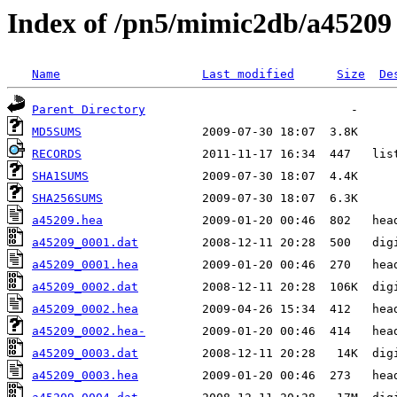
Index of /pn5/mimic2db/a45209
Name
Last modified
Size
De
Parent Directory
MD5SUMS
RECORDS
SHA1SUMS
SHA256SUMS
a45209.hea
a45209_0001.dat
a45209_0001.hea
a45209_0002.dat
a45209_0002.hea
a45209_0002.hea-
a45209_0003.dat
a45209_0003.hea